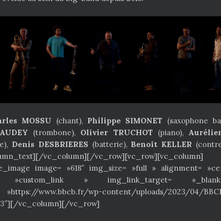
arles MOSSU
(chant),
Philippe SIMONET
(saxophone bar
CAUDEY
(trombone),
Olivier TRUCHOT
(piano),
Aurélie
e),
Denis DESBRIERES
(batterie),
Benoît KELLER
(contre
umn_text][/vc_column][/vc_row][vc_row][vc_column]
le_image image= »618″ img_size= »full » alignment= »ce
k= »custom_link » img_link_target= »_bl
ttps://www.bbcb.fr/wp-content/uploads/2023/04/BBCB
3″][/vc_column][/vc_row]