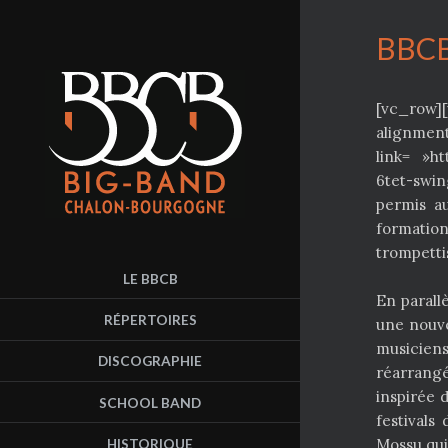
BBCB
[vc_row]
alignment
link= »h
6tet-swi
permis a
formation
trompetti
LE BBCB
En parall
RÉPERTOIRES
une nouve
musicien
DISCOGRAPHIE
réarrangé
inspirée 
SCHOOL BAND
festivals
HISTORIQUE
Mossu qui