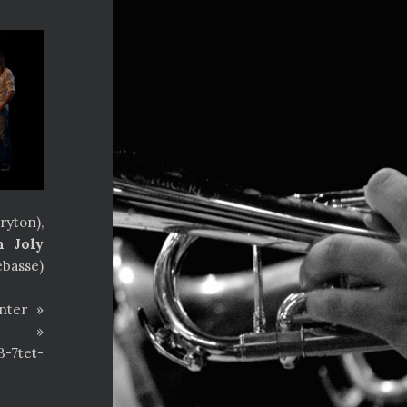
yton),
n Joly
basse)
nter »
ank »
-7tet-