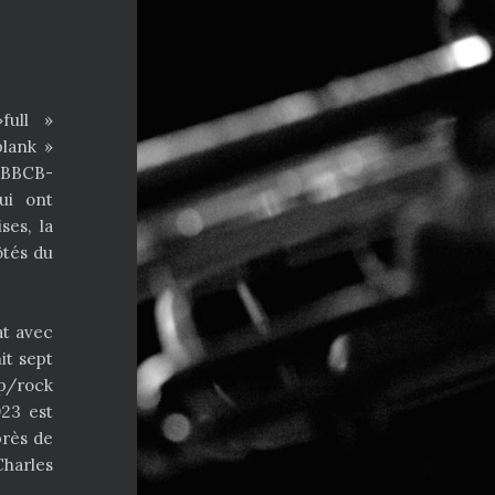
full »
lank »
-BBCB-
ui ont
es, la
ôtés du
at avec
it sept
p/rock
023 est
près de
Charles