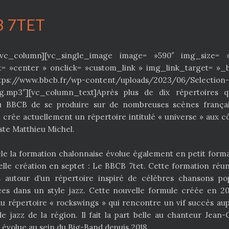
 7TET
[vc_column][vc_single_image image= »590″ img_size= »
= »center » onclick= »custom_link » img_link_target= »_b
ttps://www.bbcb.fr/wp-content/uploads/2023/06/Selection
ng.mp3″][vc_column_text]Après plus de dix répertoires q
u BBCB de se produire sur de nombreuses scènes français
 crée actuellement un répertoire intitulé « universe » aux c
ste Matthieu Michel.
èle la formation chalonnaise évolue également en petit form
lle création en septet : Le BBCB 7tet. Cette formation réun
s autour d’un répertoire inspiré de célèbres chansons po
es dans un style jazz. Cette nouvelle formule créée en 2
du répertoire « rockswings » qui rencontre un vif succès au
 de jazz de la région. Il fait la part belle au chanteur Jean-
 évolue au sein du Big-Band depuis 2018.