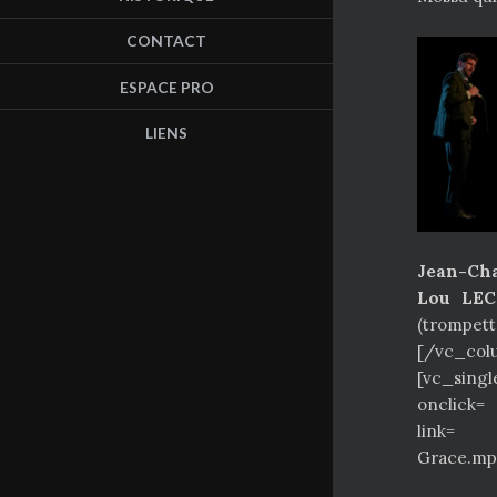
CONTACT
ESPACE PRO
LIENS
Jean-Ch
Lou LE
(trompett
[/vc_col
[vc_sing
onclic
link= »h
Grace.mp